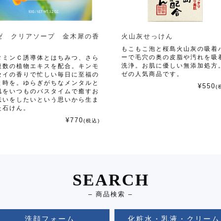
ゼ クリアソープ 金木犀の香
火山灰せっけん
もこもこ泡と桜島火山灰の吸着
ーで毛穴の奥の皮脂や汚れを吸
タミンＣ誘導体とはちみつ、さら
洗浄。お肌に優しい無添加処方
複数の植物エキスを配合。キンモ
ゼの人気商品です。
セイの香りで忙しい毎日に至福の
と時を。ゆらぎがちなメンタルと
¥550
(
肌をいつものバスタイムで癒すお
伝いをしたいという思いから生ま
た石けん。
¥770
(税込)
SEARCH
– 商品検索 –
洗顔フォーム
化粧水・乳液・クリーム