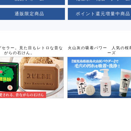
通販限定商品
ポイント還元増量中商品
グセラー。見た目もレトロな昔な
火山灰の吸着パワー 人気の桜
がらの石けん。
ーズ