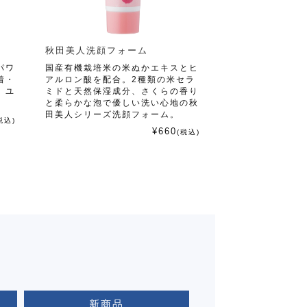
秋田美人洗顔フォーム
パワ
国産有機栽培米の米ぬかエキスとヒ
着・
アルロン酸を配合。2種類の米セラ
。ユ
ミドと天然保湿成分、さくらの香り
と柔らかな泡で優しい洗い心地の秋
田美人シリーズ洗顔フォーム。
税込)
¥660
(税込)
新商品