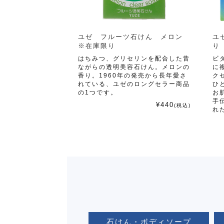
ユゼ フルーツ石けん メロン
ユ
※在庫限り
り
はちみつ、グリセリンを配合した昔
ビ
ながらの透明美容石けん。メロンの
に
香り。1960年の発売から長年愛さ
ク
れている、ユゼのロングセラー商品
ひ
の1つです。
お
手
¥440
(税込)
れ
石けん・ボディソープ