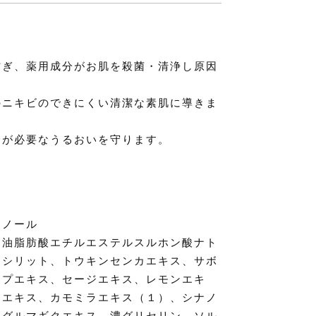
防ぎ、薬用成分がお肌を殺菌・清浄し原因
のニキビのできにくい清潔な素肌に導きま
）が必要なうるおいを守ります。
ェノール
シ油脂肪酸エチルエステルスルホン酸ナト
キシリット、トウキンセンカエキス、サボ
ップエキス、セージエキス、レモンエキ
レエキス、カモミラエキス（１）、シナノ
ヤグルマギクエキス、濃グリセリン、ソル